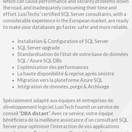
which can cause performance and security problems down
the road, and inadequately consuming their time and
effort. LusiTechs’ certified SQL Server consultants, with a
considerable experience in the European market, are ready
to make your databases go faster, safer and more reliable.
Installation & Configuration of SQL Server
SQL Server upgrade
Standardisation de l'état de votre base de données
SQL / Azure SQL DBs
L'optimisation des performances
La haute disponibilité & reprise après sinistre
Migration vers la plateforme Azure SQL
Intégration de données, purge & Archivage
Spécialement adapté aux équipes et entreprises de
développement logiciel, LusiTech fournit un service de
conseil "
DBA distant
". Avec ce service, votre équipe
bénéficiera de la meilleure assistance d'un consultant SQL
Server pour optimiser l'interaction de vos applications