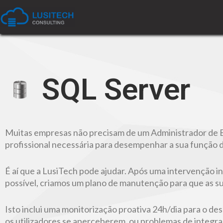
SQL Server
Muitas empresas não precisam de um Administrador de Ba
profissional necessária para desempenhar a sua função d
É aí que a LusiTech pode ajudar. Após uma intervenção in
possível, criamos um plano de manutenção para que as 
Isto inclui uma monitorização proativa 24h/dia para o 
os utilizadores se aperceberem, ou problemas de integra