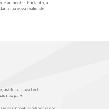
r e aumentar. Portanto, a
dar a sua nova realidade
justifica, a LusiTech
cio não pare.
o serviço proativo 24 horas por