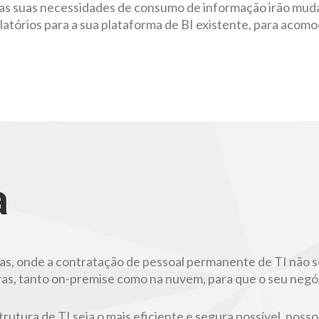
as suas necessidades de consumo de informação irão muda
atórios para a sua plataforma de BI existente, para acomo
a
 onde a contratação de pessoal permanente de TI não se 
ras, tanto on-premise como na nuvem, para que o seu negó
trutura de TI seja o mais eficiente e segura possível, noss